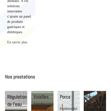
animaux. A ces
solutions
innovantes
s’ajoute un panel
de produits
gastriques et
diététiques.
En savoir plus
Nos prestations
Régulation
Volailles
Porcs
Bovins
de l’eau
pondeuses
Produire des
Consciente