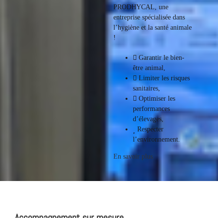
PRODHYCAL, une
entreprise spécialisée dans
l’hygiène et la santé animale
!
Garantir le bien-
être animal,
Limiter les risques
sanitaires,
Optimiser les
performances
d’élevages,
Respecter
l’environnement.
En savoir plus
Accompagnement sur mesure