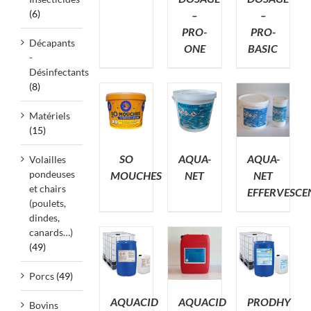
(6)
–
–
PRO-
PRO-
Décapants
ONE
BASIC
-
Désinfectants
(8)
Matériels
(15)
SO
AQUA-
AQUA-
Volailles
pondeuses
MOUCHES
NET
NET
et chairs
EFFERVESCE
(poulets,
dindes,
canards…)
(49)
Porcs
(49)
AQUACID
AQUACID
PRODHY
Bovins