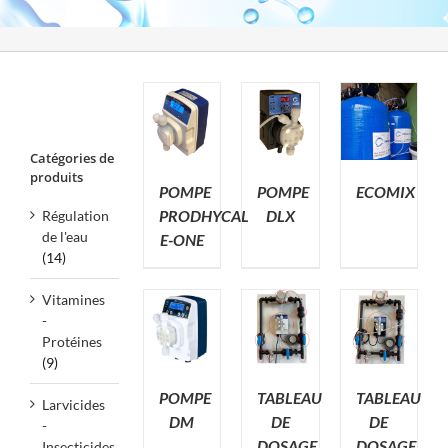
Catégories de
produits
POMPE
POMPE
ECOMIX
PRODHYCAL
DLX
Régulation
de l'eau
E-ONE
(14)
Vitamines
-
Protéines
(9)
POMPE
TABLEAU
TABLEAU
Larvicides
DM
DE
DE
-
DOSAGE
DOSAGE
Insecticides